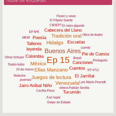
Nube de etiquetas
Pasen y vean
El Pájaro Suerte
CIIDEPT
El nabo gigante
Cabecera del Llano
EP Nº6
Obra de teatro
Tradición oral
Poesía
MEW
Escuelas
Hidalgo
Talleres
cuento
leyenda
Buenos Aires
Pie de Cuesta
Colombia
Ep 15
Silvia Schujer
Brasil
Portugués
Canciones
México
Teatro leído
Cuentos
Elías Manzano
24 de marzo
EP nº12
El Jarrillal
Natacha
Juegos de lectura
poemas
Luis María Pescetti
Venezuela
Jairo Aníbal Niño
videos
Fabián Sevilla
Cecilia Pisos
Tucumán
A un lugar
Golpe de Estado