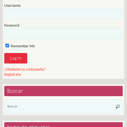
Username
Password
Remember Me
¿Olvidaste tu contraseña?
Registrate
Buscar
Bú
Busca
pa