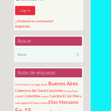
¿Olvidaste tu contraseña?
Registrate
Buscar
Búsqueda
Buscar
para:
Nube de etiquetas
Buenos Aires
24 de marzo
A un lugar
Brasil
Cabecera del Llano
Canciones
Cecilia Pisos
Colombia
Cuentos
El Jarrillal
CIIDEPT
cuento
El
Elías Manzano
nabo gigante
El Pájaro Suerte