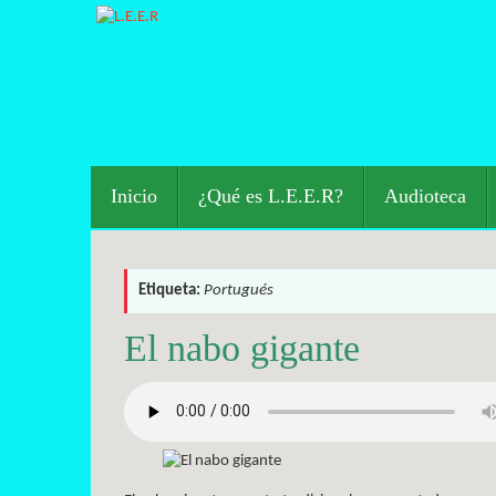
Saltar
al
contenido
Saltar
Inicio
¿Qué es L.E.E.R?
Audioteca
al
contenido
Etiqueta:
Portugués
El nabo gigante