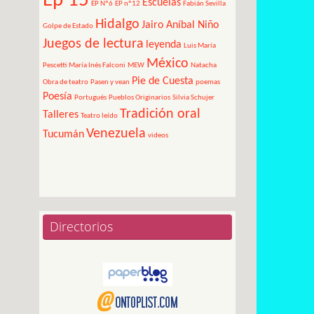
Ep 15
Escuelas
EP Nº6
EP nº12
Fabián Sevilla
Hidalgo
Jairo Aníbal Niño
Golpe de Estado
Juegos de lectura
leyenda
Luis María
México
Pescetti
María Inés Falconi
MEW
Natacha
Pie de Cuesta
Obra de teatro
Pasen y vean
poemas
Poesía
Portugués
Pueblos Originarios
Silvia Schujer
Tradición oral
Talleres
Teatro leído
Venezuela
Tucumán
videos
Directorios