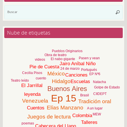
Bú
Busca
pa
Nube de etiquetas
Pueblos Originarios
Obra de teatro
Pasen y vean
El nabo gigante
videos
Jairo Aníbal Niño
Pie de Cuesta
24 de marzo
Portugués
México
Cecilia Pisos
EP Nº6
Canciones
cuento
Hidalgo
Teatro leído
Escuelas
Natacha
El Jarrillal
Buenos Aires
Golpe de Estado
leyenda
CIIDEPT
Ep 15
Brasil
Venezuela
Tradición oral
Elías Manzano
Cuentos
A un lugar
MEW
Colombia
Juegos de lectura
Talleres
poemas
Cabecera del Llano