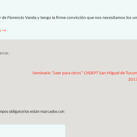
y de Florencio Varela y tengo la firme convicción que nos necesitamos los u
o
→
rcar
.
Seminario “Leer para otros” CIIDEPT San Miguel de Tucu
201
mpos obligatorios están marcados con