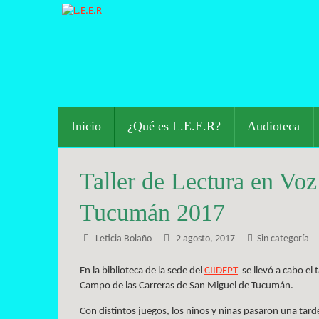
Saltar
al
contenido
Saltar
Inicio
¿Qué es L.E.E.R?
Audioteca
al
contenido
Taller de Lectura en Vo
Tucumán 2017
Leticia Bolaño
2 agosto, 2017
Sin categoría
En la biblioteca de la sede del
CIIDEPT
se llevó a cabo el 
Campo de las Carreras de San Miguel de Tucumán.
Con distintos juegos, los niños y niñas pasaron una tard