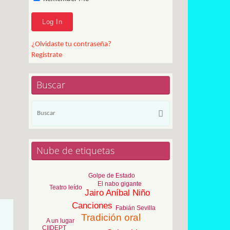
¿Olvidaste tu contraseña?
Registrate
Buscar
Búsqueda
Buscar
para:
Nube de etiquetas
Golpe de Estado
El nabo gigante
Teatro leído
Jairo Aníbal Niño
Canciones
Fabián Sevilla
Tradición oral
A un lugar
CIIDEPT