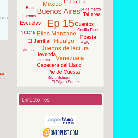
Colombia
México
Brasil
24 de marzo
Buenos Aires
Talleres
poemas
nos a
Ep 15
Escuelas
Cuentos
Cecilia Pisos
Natacha
Elías Manzano
Poesía
Hidalgo
El Jarrillal
MEW
Juegos de lectura
videos
leyenda
Venezuela
cuento
Cabecera del Llano
Pie de Cuesta
mán
Silvia Schujer
7
El Pájaro Suerte
Directorios