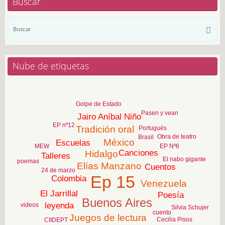
Buscar
Bú
Busca
pa
Nube de etiquetas
Golpe de Estado
Pasen y vean
Jairo Aníbal Niño
EP nº12
Tradición oral
Portugués
Obra de teatro
Brasil
México
Escuelas
EP Nº6
MEW
Canciones
Hidalgo
Talleres
El nabo gigante
poemas
Elías Manzano
Cuentos
24 de marzo
Ep 15
Colombia
Venezuela
El Jarrillal
Poesía
Buenos Aires
leyenda
videos
Silvia Schujer
cuento
Juegos de lectura
Cecilia Pisos
CIIDEPT