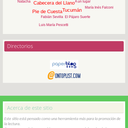
A un lugar
Natacha
Cabecera del Llano
María Inés Falconi
Tucumán
Pie de Cuesta
Fabián Sevilla
El Pájaro Suerte
Luis María Pescetti
Directorios
Acerca de este sitio
Este sitio está pensado como una herramienta más para la promoción de
la lectura.