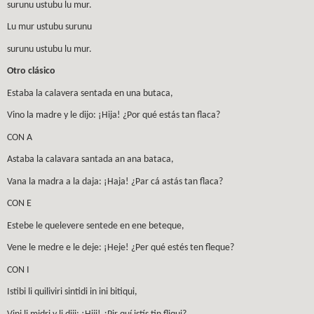
surunu ustubu lu mur.
Lu mur ustubu surunu
surunu ustubu lu mur.
Otro clásico
Estaba la calavera sentada en una butaca,
Vino la madre y le dijo: ¡Hija! ¿Por qué estás tan flaca?
CON A
Astaba la calavara santada an ana bataca,
Vana la madra a la daja: ¡Haja! ¿Par cá astás tan flaca?
CON E
Estebe le quelevere sentede en ene beteque,
Vene le medre e le deje: ¡Heje! ¿Per qué estés ten fleque?
CON I
Istibi li quiliviri sintidi in ini bitiqui,