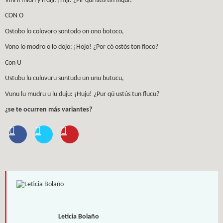
Vini li midri y li diji: ¡Hiji! ¿Pir quí istís tin fliqui?
CON O
Ostobo lo colovoro sontodo on ono botoco,
Vono lo modro o lo dojo: ¡Hojo! ¿Por có ostós ton floco?
Con U
Ustubu lu culuvuru suntudu un unu butucu,
Vunu lu mudru u lu duju: ¡Huju! ¿Pur qú ustús tun flucu?
¿se te ocurren más variantes?
Leticia Bolaño