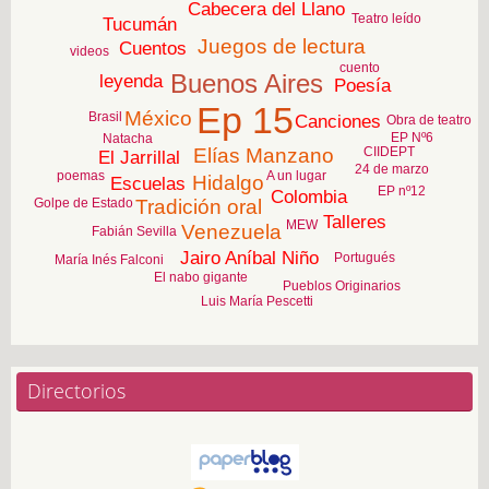
Cabecera del Llano
Teatro leído
Tucumán
Juegos de lectura
Cuentos
videos
cuento
Buenos Aires
leyenda
Poesía
Ep 15
México
Brasil
Canciones
Obra de teatro
EP Nº6
Natacha
Elías Manzano
CIIDEPT
El Jarrillal
24 de marzo
A un lugar
poemas
Hidalgo
Escuelas
EP nº12
Colombia
Golpe de Estado
Tradición oral
Talleres
MEW
Venezuela
Fabián Sevilla
Jairo Aníbal Niño
Portugués
María Inés Falconi
El nabo gigante
Pueblos Originarios
Luis María Pescetti
Directorios