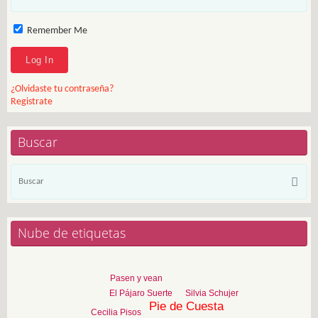
Remember Me
¿Olvidaste tu contraseña?
Registrate
Buscar
Bú
Busca
pa
Nube de etiquetas
Pasen y vean
El Pájaro Suerte
Silvia Schujer
Pie de Cuesta
Cecilia Pisos