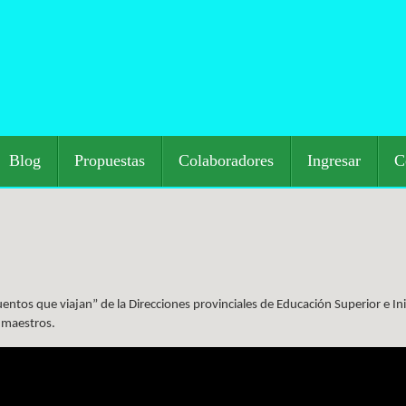
Blog
Propuestas
Colaboradores
Ingresar
C
entos que viajan” de la Direcciones provinciales de Educación Superior e Ini
y maestros.