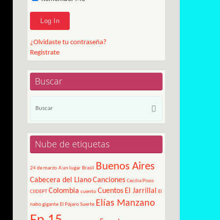
¿Olvidaste tu contraseña?
Registrate
Buscar
Búsqueda
Buscar
para:
Nube de etiquetas
Buenos Aires
24 de marzo
A un lugar
Brasil
Cabecera del Llano
Canciones
Cecilia Pisos
Colombia
Cuentos
El Jarrillal
CIIDEPT
cuento
El
Elías Manzano
nabo gigante
El Pájaro Suerte