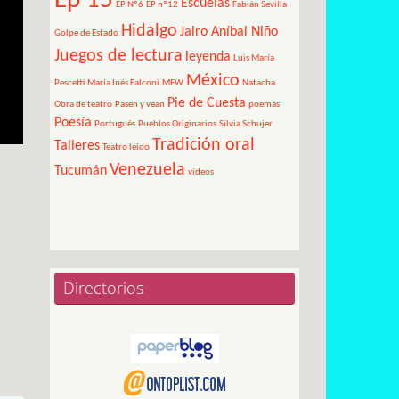
Ep 15
Escuelas
EP Nº6
EP nº12
Fabián Sevilla
Hidalgo
Jairo Aníbal Niño
Golpe de Estado
Juegos de lectura
leyenda
Luis María
México
Pescetti
María Inés Falconi
MEW
Natacha
Pie de Cuesta
Obra de teatro
Pasen y vean
poemas
Poesía
Portugués
Pueblos Originarios
Silvia Schujer
Tradición oral
Talleres
Teatro leído
Venezuela
Tucumán
videos
Directorios