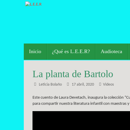
Saltar
al
contenido
Saltar
Inicio
¿Qué es L.E.E.R?
Audioteca
al
contenido
La planta de Bartolo
Leticia Bolaño
17 abril, 2020
Videos
Este cuento de Laura Devetach, inaugura la colección “Cu
para compartir nuestra literatura infantil con maestras 