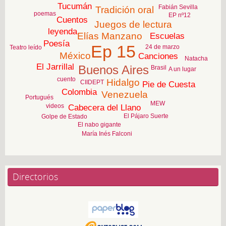
Tucumán
Fabián Sevilla
Tradición oral
poemas
EP nº12
Cuentos
Juegos de lectura
leyenda
Elías Manzano
Escuelas
Poesía
Ep 15
24 de marzo
Teatro leído
México
Canciones
Natacha
El Jarrillal
Buenos Aires
Brasil
A un lugar
cuento
Hidalgo
CIIDEPT
Pie de Cuesta
Colombia
Venezuela
Portugués
MEW
videos
Cabecera del Llano
El Pájaro Suerte
Golpe de Estado
El nabo gigante
María Inés Falconi
Directorios