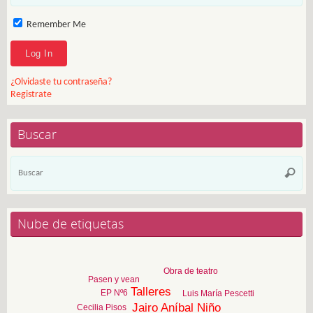
Remember Me
¿Olvidaste tu contraseña?
Registrate
Buscar
Bú
Busca
pa
Nube de etiquetas
Obra de teatro
Pasen y vean
Talleres
EP Nº6
Luis María Pescetti
Jairo Aníbal Niño
Cecilia Pisos