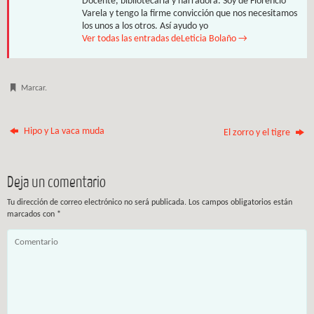
Docente, bibliotecaria y narradora. Soy de Florencio
Varela y tengo la firme convicción que nos necesitamos
los unos a los otros. Así ayudo yo
Ver todas las entradas deLeticia Bolaño
→
Marcar
.
Hipo y La vaca muda
El zorro y el tigre
Deja un comentario
Tu dirección de correo electrónico no será publicada.
Los campos obligatorios están
marcados con
*