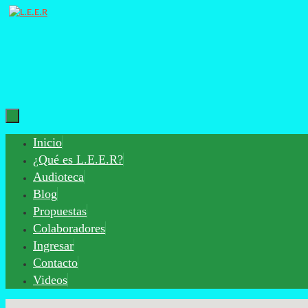
Saltar
al
contenido
Saltar
Inicio
al
¿Qué es L.E.E.R?
contenido
Audioteca
Blog
Propuestas
Colaboradores
Ingresar
Contacto
Videos