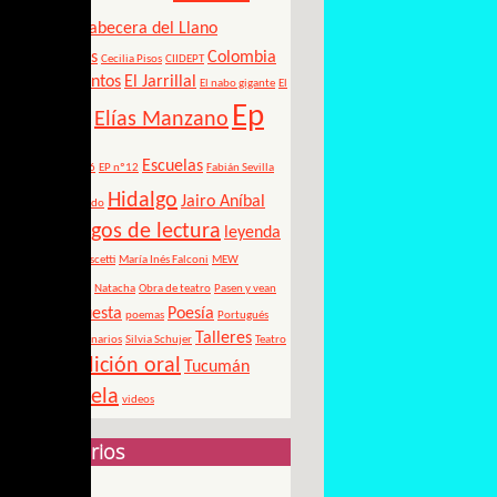
Aires
Cabecera del Llano
Canciones
Colombia
Cecilia Pisos
CIIDEPT
Cuentos
El Jarrillal
cuento
El nabo gigante
El
Ep
Elías Manzano
Pájaro Suerte
15
Escuelas
EP Nº6
EP nº12
Fabián Sevilla
Hidalgo
Jairo Aníbal
Golpe de Estado
Juegos de lectura
Niño
leyenda
Luis María Pescetti
María Inés Falconi
MEW
México
Natacha
Obra de teatro
Pasen y vean
Pie de Cuesta
Poesía
poemas
Portugués
Talleres
Pueblos Originarios
Silvia Schujer
Teatro
Tradición oral
Tucumán
leído
Venezuela
videos
Directorios