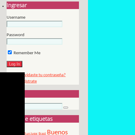
Ingresar
Username
Password
Remember Me
¿Olvidaste tu contraseña?
Registrate
Buscar
Búsqueda
Buscar
para:
Nube de etiquetas
Buenos
24 de marzo
A un lugar
Brasil