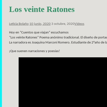
Los veinte Ratones
Leticia Bolaño
10 junio, 2020
3 octubre, 2020
Videos
Hoy en “Cuentos que viajan” escuchamos
“Los veinte Ratones” Poema anónimo tradicional. El diseño de portada
La narradora es Joaquina Marconi Romero. Estudiante de 2°año de la
¡Que suenen narraciones y poesías!